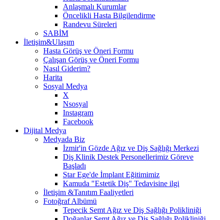
Anlaşmalı Kurumlar
Öncelikli Hasta Bilgilendirme
Randevu Süreleri
SABİM
İletişim&Ulaşım
Hasta Görüş ve Öneri Formu
Çalışan Görüş ve Öneri Formu
Nasıl Giderim?
Harita
Sosyal Medya
X
Nsosyal
Instagram
Facebook
Dijital Medya
Medyada Biz
İzmir'in Gözde Ağız ve Diş Sağlığı Merkezi
Diş Klinik Destek Personellerimiz Göreve
Başladı
Star Ege'de İmplant Eğitimimiz
Kamuda "Estetik Diş" Tedavisine ilgi
İletişim &Tanıtım Faaliyetleri
Fotoğraf Albümü
Tepecik Semt Ağız ve Diş Sağlığı Polikliniği
Doğanlar Semt Ağız ve Diş Sağlığı Polikliniği