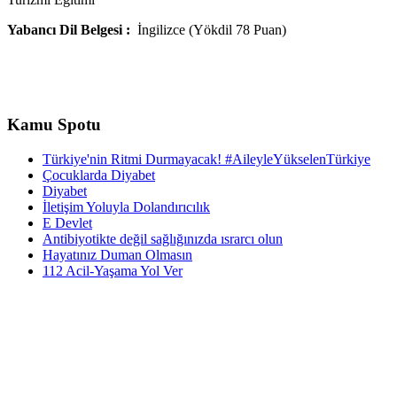
Yabancı Dil Belgesi :
İngilizce (Yökdil 78 Puan)
Kamu Spotu
Türkiye'nin Ritmi Durmayacak! #AileyleYükselenTürkiye
Çocuklarda Diyabet
Diyabet
İletişim Yoluyla Dolandırıcılık
E Devlet
Antibiyotikte değil sağlığınızda ısrarcı olun
Hayatınız Duman Olmasın
112 Acil-Yaşama Yol Ver