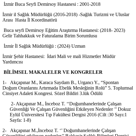
İzmir Buca Seyfi Demirsoy Hastanesi : 2001-2018
İzmir il Sağlık Müdürlüğü (2016-2018) -Sağlık Turizmi ve Uluslar
Arası Hasta İl Koordinatörü
Buca seyfi Demirsoy Eğitim Araştırma Hastanesi: (2018- 2023)
Gelir Tahhakkuk ve Faturalama Birim Sorumlusu
İzmir İl Sağlık Müdürlüğü : (2024) Uzman
İzmir Şehir Hastanesi: İdari Mali ve mali Hizmetler Müdür
Yardımcısı
BİLİMSEL MAKALELER VE KONGRELER
1-
Akçapınar M., Karaca Saydam B., Urgancı Y., “Spontan
Doğum Oranlarını Artırmada Ebelik Mesleğinin Rolü” 5. Toplumsal
Cinsiyet Adaleti Kongresi. Sözel Bildiri 3.lük Ödülü
2- Akçapınar M., İnceboz T. ‘‘Doğumhanelerinde Çalışan
Güvenliği Ve Çalışan Güvenliğini Etkileyen Nedenler ’’ Dokuz
Eylül Üniversitesi Tıp Fakültesi Dergisi 2016 (Cilt :30 Sayı:1
Sayfa: 1-8)
2-
Akçapınar M.,İnceboz T. ‘’ Doğumhanelerinde Çalışan
Güvenliğini etkileyen nedenler’’ Balıkesir Sağlık Bilimleri Dergisi