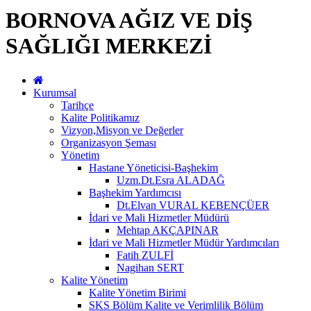
BORNOVA AĞIZ VE DİŞ
SAĞLIĞI MERKEZİ
Kurumsal
Tarihçe
Kalite Politikamız
Vizyon,Misyon ve Değerler
Organizasyon Şeması
Yönetim
Hastane Yöneticisi-Başhekim
Uzm.Dt.Esra ALADAĞ
Başhekim Yardımcısı
Dt.Elvan VURAL KEBENÇÜER
İdari ve Mali Hizmetler Müdürü
Mehtap AKÇAPINAR
İdari ve Mali Hizmetler Müdür Yardımcıları
Fatih ZULFİ
Nagihan SERT
Kalite Yönetim
Kalite Yönetim Birimi
SKS Bölüm Kalite ve Verimlilik Bölüm