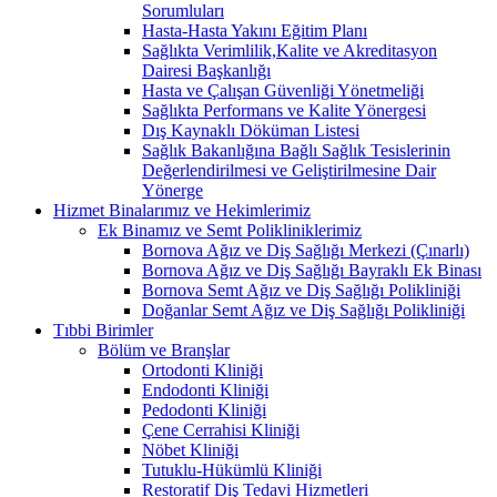
Sorumluları
Hasta-Hasta Yakını Eğitim Planı
Sağlıkta Verimlilik,Kalite ve Akreditasyon
Dairesi Başkanlığı
Hasta ve Çalışan Güvenliği Yönetmeliği
Sağlıkta Performans ve Kalite Yönergesi
Dış Kaynaklı Döküman Listesi
Sağlık Bakanlığına Bağlı Sağlık Tesislerinin
Değerlendirilmesi ve Geliştirilmesine Dair
Yönerge
Hizmet Binalarımız ve Hekimlerimiz
Ek Binamız ve Semt Polikliniklerimiz
Bornova Ağız ve Diş Sağlığı Merkezi (Çınarlı)
Bornova Ağız ve Diş Sağlığı Bayraklı Ek Binası
Bornova Semt Ağız ve Diş Sağlığı Polikliniği
Doğanlar Semt Ağız ve Diş Sağlığı Polikliniği
Tıbbi Birimler
Bölüm ve Branşlar
Ortodonti Kliniği
Endodonti Kliniği
Pedodonti Kliniği
Çene Cerrahisi Kliniği
Nöbet Kliniği
Tutuklu-Hükümlü Kliniği
Restoratif Diş Tedavi Hizmetleri