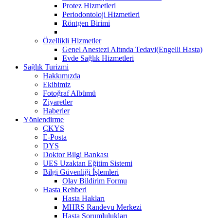
Protez Hizmetleri
Periodontoloji Hizmetleri
Röntgen Birimi
Özellikli Hizmetler
Genel Anestezi Altında Tedavi(Engelli Hasta)
Evde Sağlık Hizmetleri
Sağlık Turizmi
Hakkımızda
Ekibimiz
Fotoğraf Albümü
Ziyaretler
Haberler
Yönlendirme
ÇKYS
E-Posta
DYS
Doktor Bilgi Bankası
UES Uzaktan Eğitim Sistemi
Bilgi Güvenliği İşlemleri
Olay Bildirim Formu
Hasta Rehberi
Hasta Hakları
MHRS Randevu Merkezi
Hasta Sorumlulukları