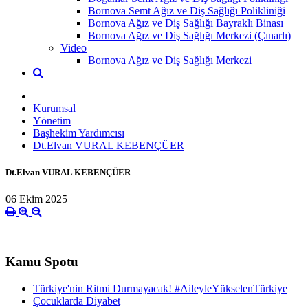
Bornova Semt Ağız ve Diş Sağlığı Polikliniği
Bornova Ağız ve Diş Sağlığı Bayraklı Binası
Bornova Ağız ve Diş Sağlığı Merkezi (Çınarlı)
Video
Bornova Ağız ve Diş Sağlığı Merkezi
Kurumsal
Yönetim
Başhekim Yardımcısı
Dt.Elvan VURAL KEBENÇÜER
Dt.Elvan VURAL KEBENÇÜER
06 Ekim 2025
Kamu Spotu
Türkiye'nin Ritmi Durmayacak! #AileyleYükselenTürkiye
Çocuklarda Diyabet