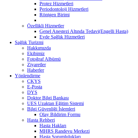
Protez Hizmetleri
Periodontoloji Hizmetleri
Röntgen Birimi
Özellikli Hizmetler
Genel Anestezi Altında Tedavi(Engelli Hasta)
Evde Sağlık Hizmetleri
Sağlık Turizmi
Hakkımızda
Ekibimiz
Fotoğraf Albümü
Ziyaretler
Haberler
Yönlendirme
ÇKYS
E-Posta
DYS
Doktor Bilgi Bankası
UES Uzaktan Eğitim Sistemi
Bilgi Güvenliği İşlemleri
Olay Bildirim Formu
Hasta Rehberi
Hasta Hakları
MHRS Randevu Merkezi
Hasta Sorumlulukları