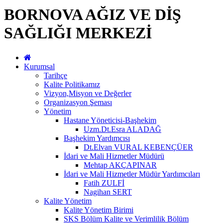
BORNOVA AĞIZ VE DİŞ
SAĞLIĞI MERKEZİ
Kurumsal
Tarihçe
Kalite Politikamız
Vizyon,Misyon ve Değerler
Organizasyon Şeması
Yönetim
Hastane Yöneticisi-Başhekim
Uzm.Dt.Esra ALADAĞ
Başhekim Yardımcısı
Dt.Elvan VURAL KEBENÇÜER
İdari ve Mali Hizmetler Müdürü
Mehtap AKÇAPINAR
İdari ve Mali Hizmetler Müdür Yardımcıları
Fatih ZULFİ
Nagihan SERT
Kalite Yönetim
Kalite Yönetim Birimi
SKS Bölüm Kalite ve Verimlilik Bölüm