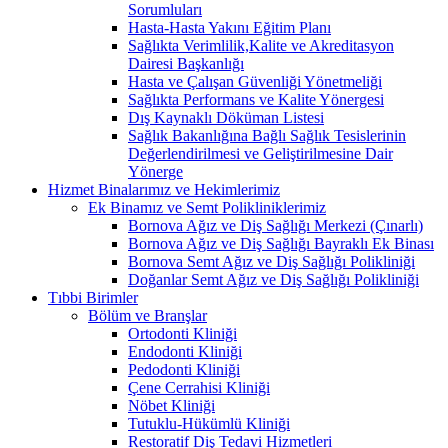
Sorumluları
Hasta-Hasta Yakını Eğitim Planı
Sağlıkta Verimlilik,Kalite ve Akreditasyon
Dairesi Başkanlığı
Hasta ve Çalışan Güvenliği Yönetmeliği
Sağlıkta Performans ve Kalite Yönergesi
Dış Kaynaklı Döküman Listesi
Sağlık Bakanlığına Bağlı Sağlık Tesislerinin
Değerlendirilmesi ve Geliştirilmesine Dair
Yönerge
Hizmet Binalarımız ve Hekimlerimiz
Ek Binamız ve Semt Polikliniklerimiz
Bornova Ağız ve Diş Sağlığı Merkezi (Çınarlı)
Bornova Ağız ve Diş Sağlığı Bayraklı Ek Binası
Bornova Semt Ağız ve Diş Sağlığı Polikliniği
Doğanlar Semt Ağız ve Diş Sağlığı Polikliniği
Tıbbi Birimler
Bölüm ve Branşlar
Ortodonti Kliniği
Endodonti Kliniği
Pedodonti Kliniği
Çene Cerrahisi Kliniği
Nöbet Kliniği
Tutuklu-Hükümlü Kliniği
Restoratif Diş Tedavi Hizmetleri