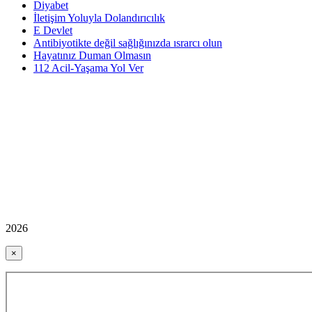
Diyabet
İletişim Yoluyla Dolandırıcılık
E Devlet
Antibiyotikte değil sağlığınızda ısrarcı olun
Hayatınız Duman Olmasın
112 Acil-Yaşama Yol Ver
2026
×