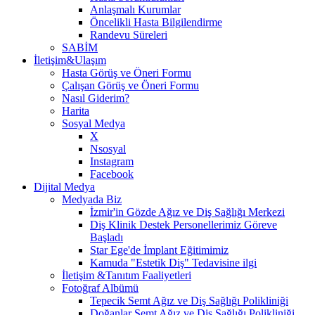
Anlaşmalı Kurumlar
Öncelikli Hasta Bilgilendirme
Randevu Süreleri
SABİM
İletişim&Ulaşım
Hasta Görüş ve Öneri Formu
Çalışan Görüş ve Öneri Formu
Nasıl Giderim?
Harita
Sosyal Medya
X
Nsosyal
Instagram
Facebook
Dijital Medya
Medyada Biz
İzmir'in Gözde Ağız ve Diş Sağlığı Merkezi
Diş Klinik Destek Personellerimiz Göreve
Başladı
Star Ege'de İmplant Eğitimimiz
Kamuda "Estetik Diş" Tedavisine ilgi
İletişim &Tanıtım Faaliyetleri
Fotoğraf Albümü
Tepecik Semt Ağız ve Diş Sağlığı Polikliniği
Doğanlar Semt Ağız ve Diş Sağlığı Polikliniği