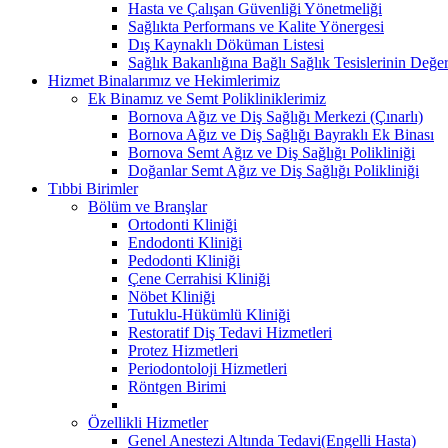
Hasta ve Çalışan Güvenliği Yönetmeliği
Sağlıkta Performans ve Kalite Yönergesi
Dış Kaynaklı Döküman Listesi
Sağlık Bakanlığına Bağlı Sağlık Tesislerinin Değer
Hizmet Binalarımız ve Hekimlerimiz
Ek Binamız ve Semt Polikliniklerimiz
Bornova Ağız ve Diş Sağlığı Merkezi (Çınarlı)
Bornova Ağız ve Diş Sağlığı Bayraklı Ek Binası
Bornova Semt Ağız ve Diş Sağlığı Polikliniği
Doğanlar Semt Ağız ve Diş Sağlığı Polikliniği
Tıbbi Birimler
Bölüm ve Branşlar
Ortodonti Kliniği
Endodonti Kliniği
Pedodonti Kliniği
Çene Cerrahisi Kliniği
Nöbet Kliniği
Tutuklu-Hükümlü Kliniği
Restoratif Diş Tedavi Hizmetleri
Protez Hizmetleri
Periodontoloji Hizmetleri
Röntgen Birimi
Özellikli Hizmetler
Genel Anestezi Altında Tedavi(Engelli Hasta)