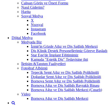
Çalışan Görüş ve Öneri Formu
Nasıl Giderim?
Harita
Sosyal Medya
X
Nsosyal
Instagram
Facebook
Dijital Medya
Medyada Biz
İzmir'in Gözde Ağız ve Diş Sağlığı Merkezi
Diş Klinik Destek Personellerimiz Göreve Başladı
Star Ege'de İmplant Eğitimimiz
Kamuda "Estetik Diş" Tedavisine ilgi
İletişim &Tanıtım Faaliyetleri
Fotoğraf Albümü
Tepecik Semt Ağız ve Diş Sağlığı Polikliniği
Doğanlar Semt Ağız ve Diş Sağlığı Polikliniği
Bornova Semt Ağız ve Diş Sağlığı Polikliniği
Bornova Ağız ve Diş Sağlığı Bayraklı Binası
Bornova Ağız ve Diş Sağlığı Merkezi (Çınarlı)
Video
Bornova Ağız ve Diş Sağlığı Merkezi