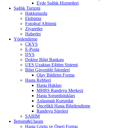
Evde Sağlık Hizmetleri
Sağlık Turizmi
Hakkımızda
Ekibimiz
Fotoğraf Albümü
Ziyaretler
Haberler
Yönlendirme
ÇKYS
E-Posta
DYS
Doktor Bilgi Bankası
UES Uzaktan Eğitim Sistemi
Bilgi Güvenliği İşlemleri
Olay Bildirim Formu
Hasta Rehberi
Hasta Hakları
MHRS Randevu Merkezi
Hasta Sorumlulukları
Anlaşmalı Kurumlar
Öncelikli Hasta Bilgilendirme
Randevu Süreleri
SABİM
İletişim&Ulaşım
Hasta Görüş ve Öneri Formu