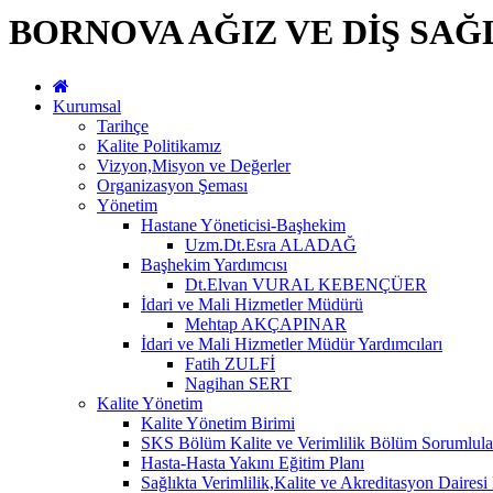
BORNOVA AĞIZ VE DİŞ SAĞ
Kurumsal
Tarihçe
Kalite Politikamız
Vizyon,Misyon ve Değerler
Organizasyon Şeması
Yönetim
Hastane Yöneticisi-Başhekim
Uzm.Dt.Esra ALADAĞ
Başhekim Yardımcısı
Dt.Elvan VURAL KEBENÇÜER
İdari ve Mali Hizmetler Müdürü
Mehtap AKÇAPINAR
İdari ve Mali Hizmetler Müdür Yardımcıları
Fatih ZULFİ
Nagihan SERT
Kalite Yönetim
Kalite Yönetim Birimi
SKS Bölüm Kalite ve Verimlilik Bölüm Sorumlula
Hasta-Hasta Yakını Eğitim Planı
Sağlıkta Verimlilik,Kalite ve Akreditasyon Dairesi