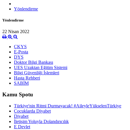
Yönlendirme
Yönlendirme
22 Nisan 2022
ÇKYS
E-Posta
DYS
Doktor Bilgi Bankası
UES Uzaktan Eğitim Sistemi
Bilgi Güvenliği İşlemleri
Hasta Rehberi
SABİM
Kamu Spotu
Türkiye'nin Ritmi Durmayacak! #AileyleYükselenTürkiye
Çocuklarda Diyabet
Diyabet
İletişim Yoluyla Dolandırıcılık
E Devlet