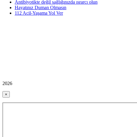
Antibiyotikte değil sağlığınızda ısrarcı olun
Hayatınız Duman Olmasın
112 Acil-Yaşama Yol Ver
2026
×