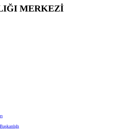
LIĞI MERKEZİ
rı
 Başkanlığı